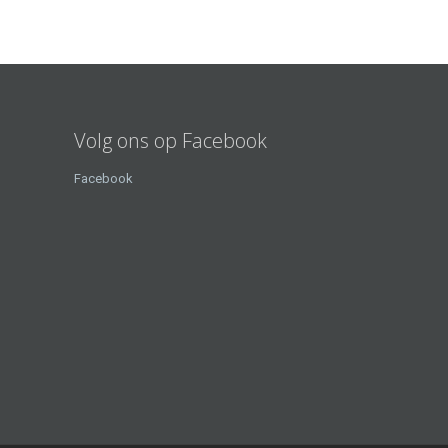
Volg ons op Facebook
Facebook